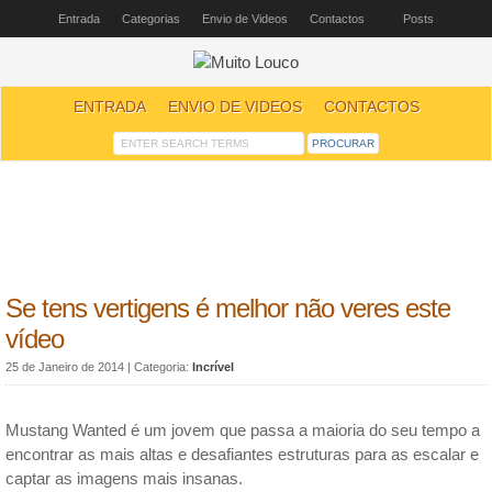
Entrada
Categorias
Envio de Videos
Contactos
Posts
ENTRADA
ENVIO DE VIDEOS
CONTACTOS
Se tens vertigens é melhor não veres este
vídeo
25 de Janeiro de 2014
| Categoria:
Incrível
Mustang Wanted é um jovem que passa a maioria do seu tempo a
encontrar as mais altas e desafiantes estruturas para as escalar e
captar as imagens mais insanas.