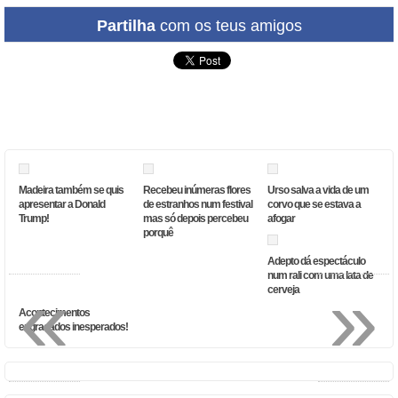
Partilha
com os teus amigos
Madeira também se quis
Recebeu inúmeras flores
Urso salva a vida de um
apresentar a Donald
de estranhos num festival
corvo que se estava a
Trump!
mas só depois percebeu
afogar
porquê
Adepto dá espectáculo
num rali com uma lata de
«
»
cerveja
Acontecimentos
engraçados inesperados!