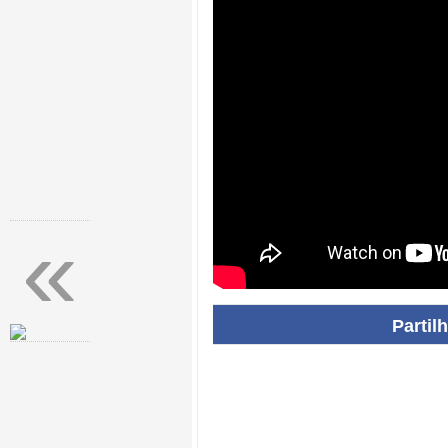
«
Partil