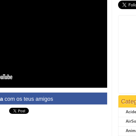
ha
com os teus amigos
Categ
Acide
AirSo
Anim