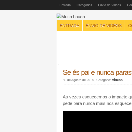
Entrada
Categorias
Envio de Videos
Con
ENTRADA
ENVIO DE VIDEOS
C
Se és pai e nunca parast
30 de Agosto de 2014
| Categoria:
Vídeos
As vezes esquecemos o impacto que
pede para nunca mais nos esquece