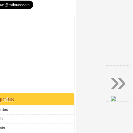
»
orias
ntes
ft
ais