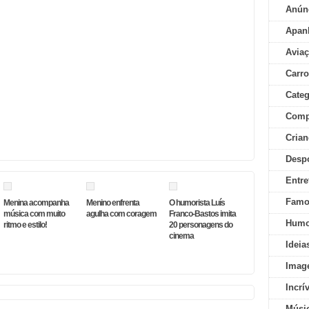
Anún
Apan
Aviaç
Carr
Categ
Comp
Crian
Desp
Entre
Famo
Menina acompanha
Menino enfrenta
O humorista Luís
música com muito
agulha com coragem
Franco-Bastos imita
Humo
ritmo e estilo!
20 personagens do
cinema
Ideia
Imag
Incrí
Músi