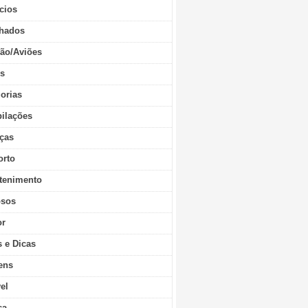
cios
hados
ão/Aviões
os
orias
ilações
ças
orto
tenimento
sos
r
s e Dicas
ens
vel
ca