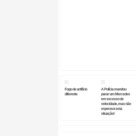
Fogo de artifício
A Polícia mandou
diferente
parar um Mercedes
em excesso de
velocidade, mas não
esperava esta
situação!