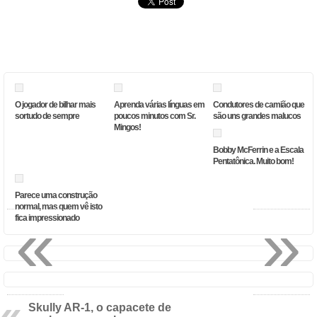
O jogador de bilhar mais
Aprenda várias línguas em
Condutores de camião que
sortudo de sempre
poucos minutos com Sr.
são uns grandes malucos
Mingos!
Bobby McFerrin e a Escala
Pentatônica. Muito bom!
Parece uma construção
normal, mas quem vê isto
«
»
fica impressionado
Skully AR-1, o capacete de