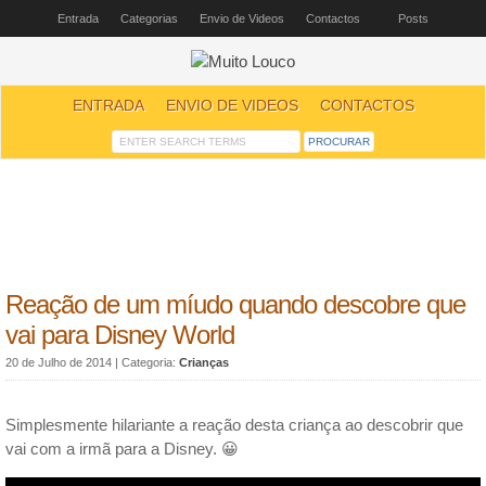
Entrada
Categorias
Envio de Videos
Contactos
Posts
ENTRADA
ENVIO DE VIDEOS
CONTACTOS
Reação de um míudo quando descobre que
vai para Disney World
20 de Julho de 2014
| Categoria:
Crianças
Simplesmente hilariante a reação desta criança ao descobrir que
vai com a irmã para a Disney. 😀