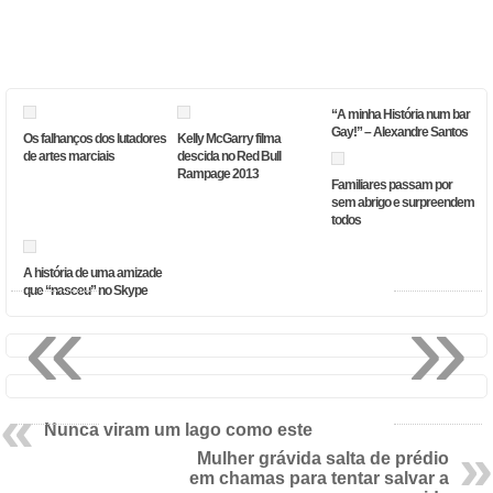
“A minha História num bar
Gay!” – Alexandre Santos
Os falhanços dos lutadores
Kelly McGarry filma
de artes marciais
descida no Red Bull
Rampage 2013
Familiares passam por
sem abrigo e surpreendem
todos
A história de uma amizade
que “nasceu” no Skype
«
»
Nunca viram um lago como este
Mulher grávida salta de prédio
em chamas para tentar salvar a