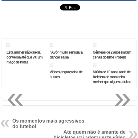
Esta mulher não queria
“Avó” muito sensual a
Gémeas de 2 anos imitam
conversa até que viu um
dançar salsa
cenas do filme Frozen!
maço de notas
Vídeos engraçados de
Miúdo de 10 anos anda de
sustos
bicicleta de montanha
«
»
melhor que alguns adultos
Os momentos mais agressivos
do futebol
Até quem não é amante de
bicicletas vai adorar este vídeo