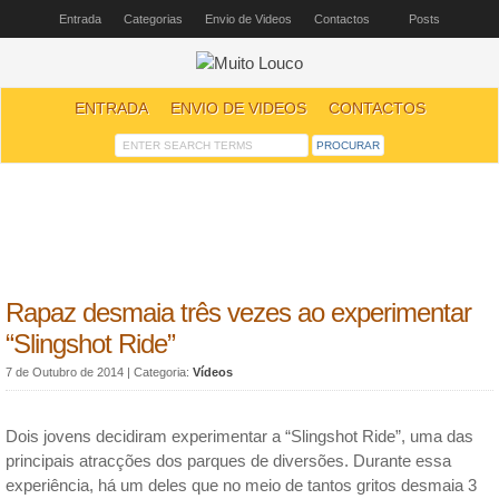
Entrada
Categorias
Envio de Videos
Contactos
Posts
ENTRADA
ENVIO DE VIDEOS
CONTACTOS
Rapaz desmaia três vezes ao experimentar
“Slingshot Ride”
7 de Outubro de 2014
| Categoria:
Vídeos
Dois jovens decidiram experimentar a “Slingshot Ride”, uma das
principais atracções dos parques de diversões. Durante essa
experiência, há um deles que no meio de tantos gritos desmaia 3