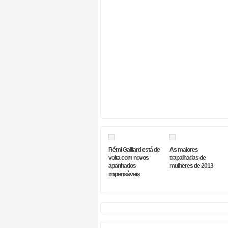
Rémi Gaillard está de
As maiores
volta com novos
trapalhadas de
apanhados
mulheres de 2013
impensáveis