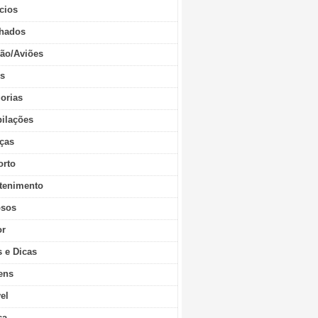
cios
hados
ão/Aviões
os
orias
ilações
ças
orto
tenimento
sos
r
s e Dicas
ens
vel
ca