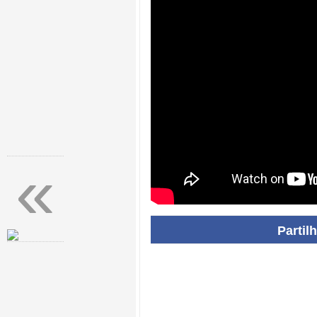
«
Partil