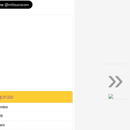
»
orias
ntes
ft
ais