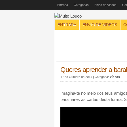
Entrada
Categorias
Envio de Videos
Con
ENTRADA
ENVIO DE VIDEOS
C
Queres aprender a baral
17 de Outubro de 2014
| Categoria:
Vídeos
Imagina-te no meio dos teus amigos 
baralhares as cartas desta forma. Se