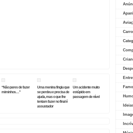
Anún
Apan
Aviaç
Carr
Categ
Comp
Crian
Desp
Entre
Famo
“Não pares de fazer
Uma menina fingiu que
Um acidente muito
miminhos…”
se perdeu e precisa de
estúpido em
Humo
ajuda, mas o que lhe
passagem de nível
tentam fazer no final é
Ideia
assustador
Imag
Incrí
Músi