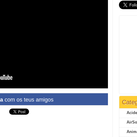
ha
com os teus amigos
Categ
Acide
AirSo
Anim