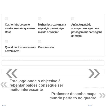
Cachorrinho pequeno
Mulher risca carro numa
Anúncio genial de
mostra ao maior quem é o
exposição para obrigar
shampoo interage com a
Boss
marido a comprar
passagem das carruagens
do metro
Quando as formaturas não
Grande susto
correm bem
«
»
Este jogo onde o objectivo é
rebentar balões consegue ser
muito interessante
Professor desenha mapa
mundo perfeito no quadro