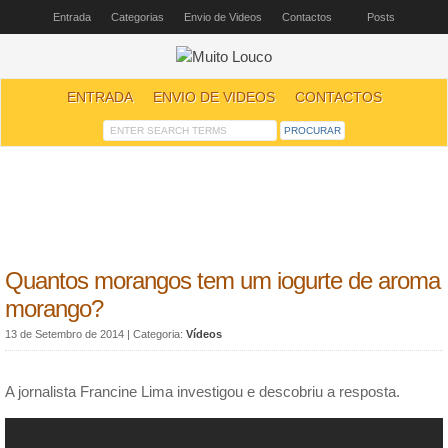
Entrada
Categorias
Envio de Videos
Contactos
Posts
ENTRADA
ENVIO DE VIDEOS
CONTACTOS
Quantos morangos tem um iogurte de aroma
morango?
13 de Setembro de 2014
| Categoria:
Vídeos
A jornalista Francine Lima investigou e descobriu a resposta.