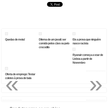
Quedas de mota!
Dilema de um javali: ser
Eis a prova que ninguém
comido pelos cães ou pelo
nasce racista
crocodilo
Ryanair começa a voar de
Lisboa a partir de
Novembro
«
»
Oferta de emprego: Testar
coletes à prova de bala