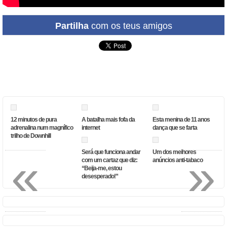
Partilha
com os teus amigos
12 minutos de pura
A batalha mais fofa da
Esta menina de 11 anos
adrenalina num magnífico
internet
dança que se farta
trilho de Downhill
Será que funciona andar
Um dos melhores
«
»
com um cartaz que diz:
anúncios anti-tabaco
“Beija-me, estou
desesperado!”