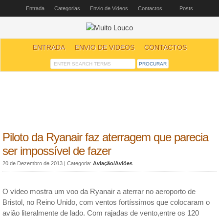
Entrada
Categorias
Envio de Videos
Contactos
Posts
ENTRADA
ENVIO DE VIDEOS
CONTACTOS
Piloto da Ryanair faz aterragem que parecia
ser impossível de fazer
20 de Dezembro de 2013
| Categoria:
Aviação/Aviões
O vídeo mostra um voo da Ryanair a aterrar no aeroporto de
Bristol, no Reino Unido, com ventos fortíssimos que colocaram o
avião literalmente de lado. Com rajadas de vento,entre os 120