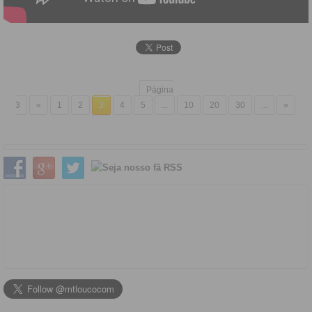
Página
3
«
1
2
3
4
5
...
10
20
30
...
»