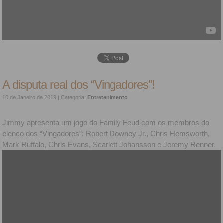
A disputa real dos “Vingadores”!
10 de Janeiro de 2019
| Categoria:
Entretenimento
Jimmy apresenta um jogo do Family Feud com os membros do
elenco dos “Vingadores”: Robert Downey Jr., Chris Hemsworth,
Mark Ruffalo, Chris Evans, Scarlett Johansson e Jeremy Renner.