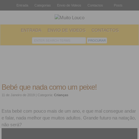
Entrada
Categorias
Envio de Videos
Contactos
Posts
ENTRADA
ENVIO DE VIDEOS
CONTACTOS
Bebé que nada como um peixe!
11 de Janeiro de 2019
| Categoria:
Crianças
Esta bebé com pouco mais de um ano, e que mal consegue andar
e falar, nada melhor que muitos adultos. Grande futuro na natação,
não será?