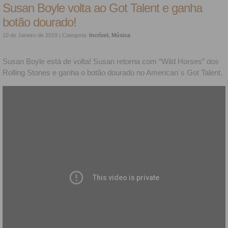
Susan Boyle volta ao Got Talent e ganha
botão dourado!
10 de Janeiro de 2019
| Categoria:
Incrível
,
Música
Susan Boyle está de volta! Susan retorna com “Wild Horses” dos
Rolling Stones e ganha o botão dourado no American´s Got Talent.