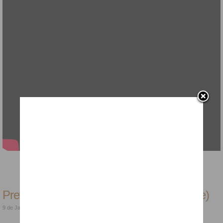
Previsões Astrológicas para 2019 (2ª parte)
9 de Janeiro de 2019
| Categoria:
Vídeos