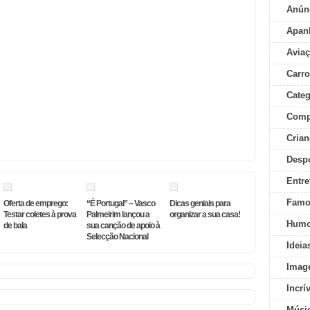
Anún
Apan
Aviaç
Carr
Categ
Comp
Crian
Desp
Entre
Famo
Oferta de emprego:
“É Portugal” – Vasco
Dicas geniais para
Testar coletes à prova
Palmeirim lançou a
organizar a sua casa!
Humo
de bala
sua canção de apoio à
Selecção Nacional
Ideia
Imag
Incrí
Músi