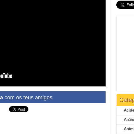
ha
com os teus amigos
Categ
Acide
AirSo
Anim