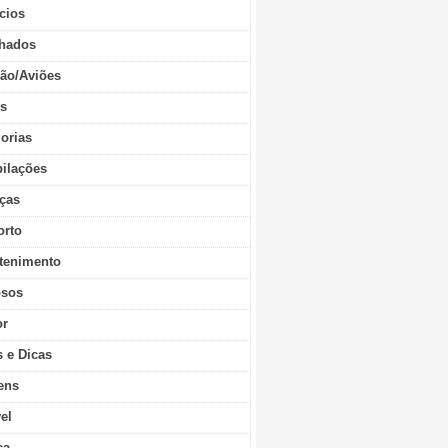
cios
hados
ão/Aviões
os
orias
ilações
ças
orto
tenimento
sos
r
s e Dicas
ens
vel
ca