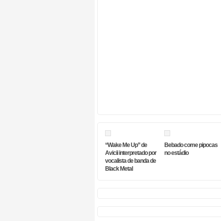
“Wake Me Up” de
Bebado come pipocas
Avicii interpretado por
no estádio
vocalista de banda de
Black Metal