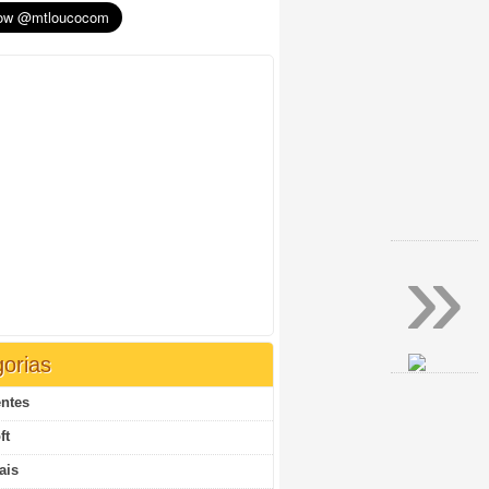
»
orias
ntes
ft
ais