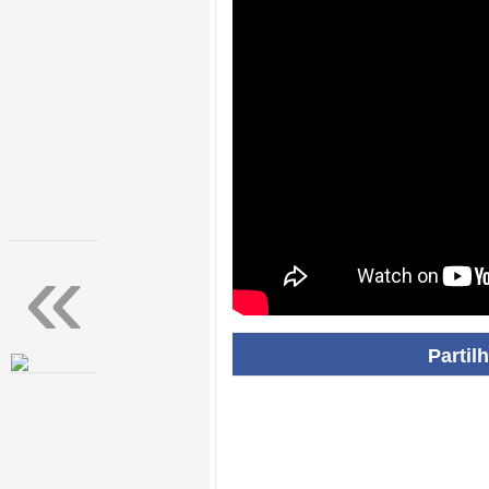
«
Partil