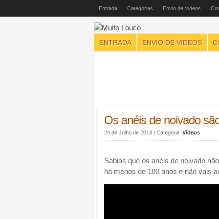
Entrada
Categorias
Envio de Videos
Con
ENTRADA
ENVIO DE VIDEOS
C
Os anéis de noivado sã
24 de Julho de 2014
| Categoria:
Vídeos
Sabias que os anéis de noivado não
há menos de 100 anos e não vais ac