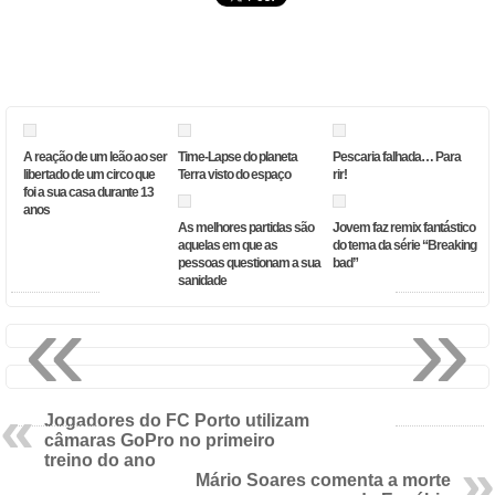
A reação de um leão ao ser
Time-Lapse do planeta
Pescaria falhada… Para
libertado de um circo que
Terra visto do espaço
rir!
foi a sua casa durante 13
anos
As melhores partidas são
Jovem faz remix fantástico
aquelas em que as
do tema da série “Breaking
pessoas questionam a sua
bad”
sanidade
«
»
Jogadores do FC Porto utilizam
câmaras GoPro no primeiro
treino do ano
Mário Soares comenta a morte