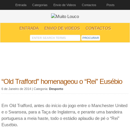
Entrada
Categorias
Envio de Videos
Contactos
Posts
ENTRADA
ENVIO DE VIDEOS
CONTACTOS
“Old Trafford” homenageou o “Rei” Eusébio
6 de Janeiro de 2014
| Categoria:
Desporto
Em Old Trafford, antes do início do jogo entre o Manchester United
e o Swansea, para a Taça de Inglaterra, e perante uma bandeira
portuguesa a meia haste, todo o estádio aplaudiu de pé o “Rei”
Eusébio.