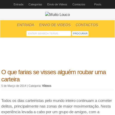
Entrada
Categorias
Envio de Videos
Contactos
Posts
ENTRADA
ENVIO DE VIDEOS
CONTACTOS
O que farias se visses alguém roubar uma
carteira
5 de Março de 2014
| Categoria:
Vídeos
Todos os dias carteiristas pelo mundo inteiro continuam a cometer
delitos, principalmente nas zonas de maior movimentação. Nesta
experiência levada a cabo por um grupo de amigos, com a