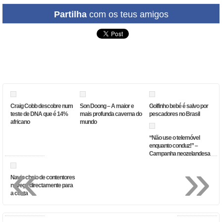
Partilha
com os teus amigos
Craig Cobb descobre num
Son Doong – A maior e
Golfinho bebé é salvo por
teste de DNA que é 14%
mais profunda caverna do
pescadores no Brasil
africano
mundo
“Não use o telemóvel
enquanto conduz!” –
Campanha neozelandesa
«
»
Navio cheio de contentores
navega directamente para
a costa