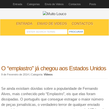
Entrada
Categorias
Envio de Videos
Contactos
Posts
ENTRADA
ENVIO DE VIDEOS
CONTACTOS
O “emplastro” já chegou aos Estados Unidos
9 de Fevereiro de 2014
| Categoria:
Vídeos
Se ainda existiam dúvidas sobre a popularidade de Fernando
Alves, mais conhecido pelo “Emplastro”, eis que elas foram
dissipadas. O português que consegue estragar o maior número
de peças jornalísticas, o verdadeiro terror de qualquer enviado