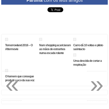
Partilha
com os teus amigos
Tomorrowland 2016 – O
Num shopping acariciaram
Carro dá 10 voltas e piloto
Aftermovie
as mãos de estranhos
sai intacto
numa escada rolante
Uma descida de cortar a
respiração
«
»
O homem que consegue
produzir o eco da sua voz