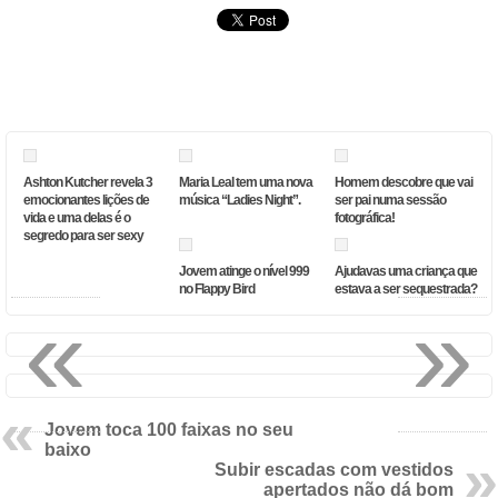
Ashton Kutcher revela 3
Maria Leal tem uma nova
Homem descobre que vai
emocionantes lições de
música “Ladies Night”.
ser pai numa sessão
vida e uma delas é o
fotográfica!
segredo para ser sexy
Jovem atinge o nível 999
Ajudavas uma criança que
no Flappy Bird
estava a ser sequestrada?
«
»
Jovem toca 100 faixas no seu
baixo
Subir escadas com vestidos
apertados não dá bom