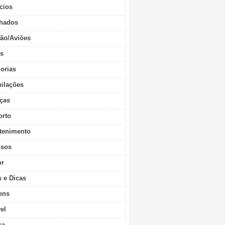
cios
hados
ão/Aviões
os
orias
ilações
ças
orto
tenimento
sos
r
s e Dicas
ens
vel
ca