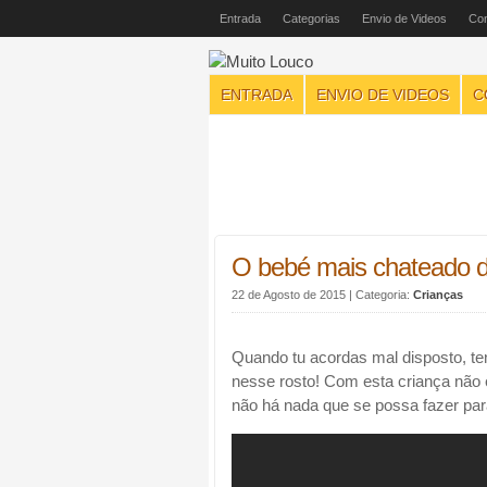
Entrada
Categorias
Envio de Videos
Con
ENTRADA
ENVIO DE VIDEOS
C
O bebé mais chateado 
22 de Agosto de 2015
| Categoria:
Crianças
Quando tu acordas mal disposto, ten
nesse rosto! Com esta criança não é
não há nada que se possa fazer para