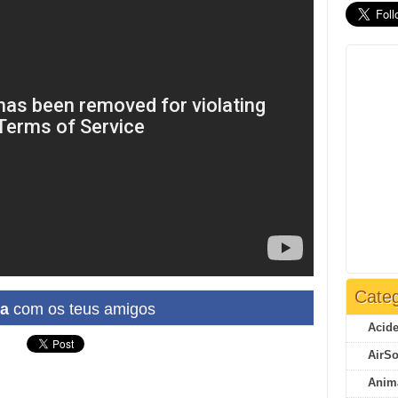
Categ
ha
com os teus amigos
Acide
AirSo
Anim