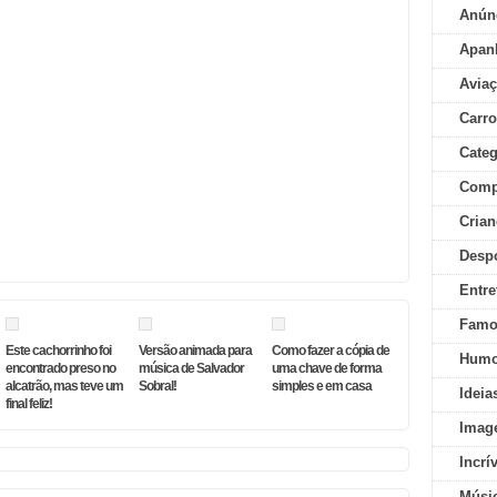
Anún
Apan
Aviaç
Carr
Categ
Comp
Crian
Desp
Entre
Famo
Este cachorrinho foi
Versão animada para
Como fazer a cópia de
Humo
encontrado preso no
música de Salvador
uma chave de forma
alcatrão, mas teve um
Sobral!
simples e em casa
Ideia
final feliz!
Imag
Incrí
Músi