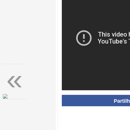
«
Partil