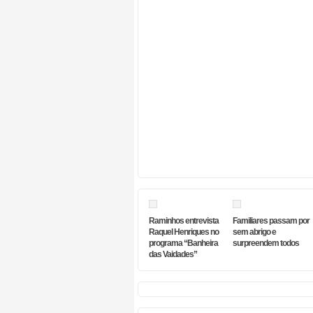
Raminhos entrevista
Familiares passam por
Raquel Henriques no
sem abrigo e
programa “Banheira
surpreendem todos
das Vaidades”