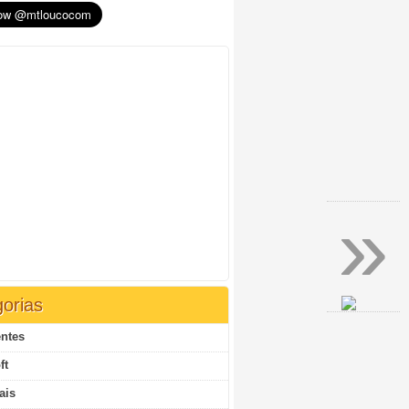
»
orias
ntes
ft
ais