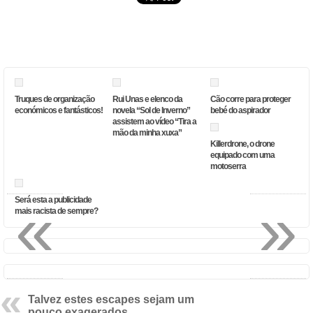
Truques de organização
Rui Unas e elenco da
Cão corre para proteger
económicos e fantásticos!
novela “Sol de Inverno”
bebé do aspirador
assistem ao vídeo “Tira a
mão da minha xuxa”
Killerdrone, o drone
equipado com uma
motoserra
«
»
Será esta a publicidade
mais racista de sempre?
Talvez estes escapes sejam um
pouco exagerados