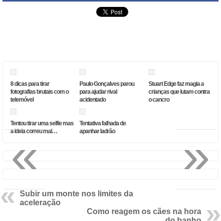
8 dicas para tirar
Paulo Gonçalves parou
Stuart Edge faz magia a
fotografias brutais com o
para ajudar rival
crianças que lutam contra
telemóvel
acidentado
o cancro
Tentou tirar uma selfie mas
Tentativa falhada de
«
»
a ideia correu mal…
apanhar ladrão
Subir um monte nos limites da
aceleração
Como reagem os cães na hora
do banho