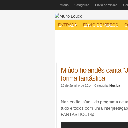
Entrada
Categorias
Envio de Videos
Con
ENTRADA
ENVIO DE VIDEOS
C
Miúdo holandês canta “Ja
forma fantástica
13 de Janeiro de 2014
| Categoria:
Música
Na versão infantil do programa de t
tudo e todos com uma interpretação 
FANTÁSTICO! 😀