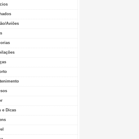
cios
hados
ão/Aviões
os
orias
ilações
ças
orto
tenimento
sos
r
s e Dicas
ens
vel
ca