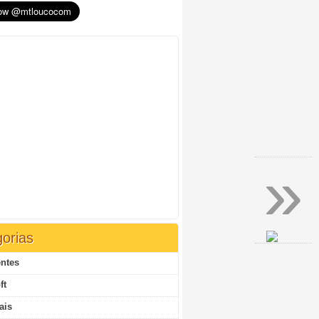
»
orias
ntes
ft
ais