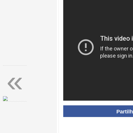
«
Partil