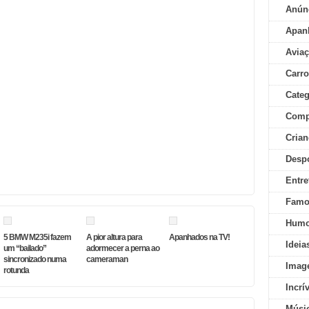
Anún
Apan
Aviaç
Carr
Categ
Comp
Crian
Desp
Entre
Famo
Humo
5 BMW M235i fazem
A pior altura para
Apanhados na TV!
Ideia
um “bailado”
adormecer a perna ao
sincronizado numa
cameraman
Imag
rotunda
Incrí
Músi