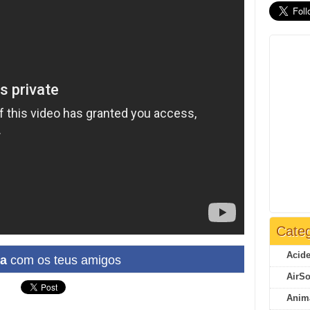
Categ
Acide
ha
com os teus amigos
AirSo
Anim