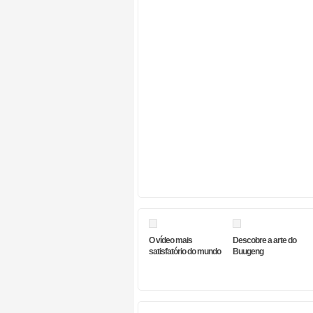
O vídeo mais
Descobre a arte do
satisfatório do mundo
Buugeng