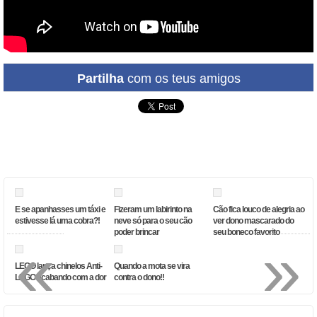
Partilha
com os teus amigos
E se apanhasses um táxi e
Fizeram um labirinto na
Cão fica louco de alegria ao
estivesse lá uma cobra?!
neve só para o seu cão
ver dono mascarado do
poder brincar
seu boneco favorito
«
»
LEGO lança chinelos Anti-
Quando a mota se vira
LEGO acabando com a dor
contra o dono!!