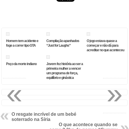
Homem tem acidente e
Compilação apanhados
O jogo estava quase a
foge a correr tipo GTA
“Just for Laughs”
começar e não dá para
acreditar no que aconteceu
Poço da morte indiano
Jovem fez história ao ser a
primeira mulher a vencer
um programa de força,
equilíbrio e ginástica
«
»
O resgate incrível de um bebé
soterrado na Síria
O que acontece quando se