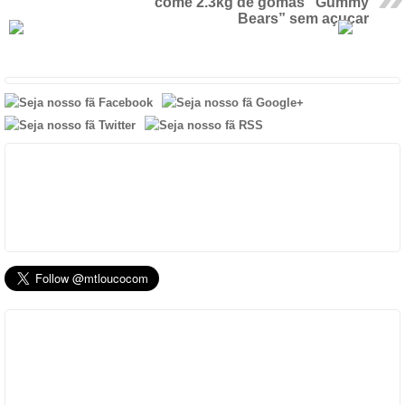
come 2.3kg de gomas “Gummy
Bears” sem açucar