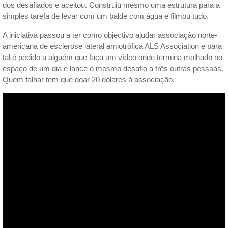
dos desafiados e aceitou. Construiu mesmo uma estrutura para a
simples tarefa de levar com um balde com água e filmou tudo.
A iniciativa passou a ter como objectivo ajudar associação norte-
americana de esclerose lateral amiotrófica ALS Association e para
tal é pedido a alguém que faça um vídeo onde termina molhado no
espaço de um dia e lance o mesmo desafio a três outras pessoas.
Quem falhar tem que doar 20 dólares à associação.