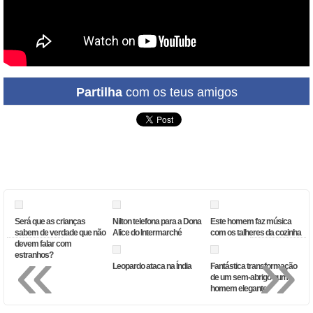
Partilha
com os teus amigos
Será que as crianças
Nilton telefona para a Dona
Este homem faz música
sabem de verdade que não
Alice do Intermarché
com os talheres da cozinha
«
»
devem falar com
estranhos?
Leopardo ataca na Índia
Fantástica transformação
de um sem-abrigo num
homem elegante