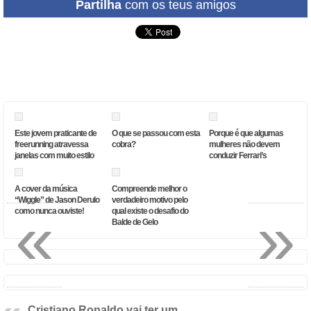
Partilha
com os teus amigos
Este jovem praticante de
O que se passou com esta
Porque é que algumas
freerunning atravessa
cobra?
mulheres não devem
janelas com muito estilo
conduzir Ferrari’s
A cover da música
Compreende melhor o
“Wiggle” de Jason Derulo
verdadeiro motivo pelo
«
»
como nunca ouviste!
qual existe o desafio do
Balde de Gelo
Cristiano Ronaldo vai ter um