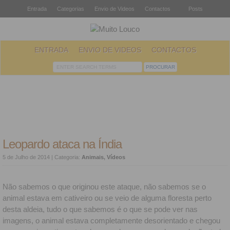
Entrada
Categorias
Envio de Videos
Contactos
Posts
ENTRADA
ENVIO DE VIDEOS
CONTACTOS
Leopardo ataca na Índia
5 de Julho de 2014
| Categoria:
Animais
,
Vídeos
Não sabemos o que originou este ataque, não sabemos se o
animal estava em cativeiro ou se veio de alguma floresta perto
desta aldeia, tudo o que sabemos é o que se pode ver nas
imagens, o animal estava completamente desorientado e chegou