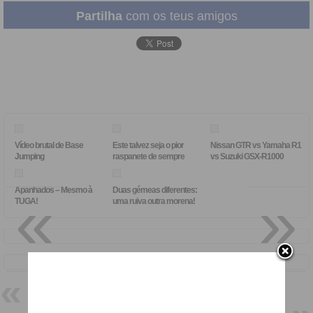
Partilha
com os teus amigos
Vídeo brutal de Base
Este talvez seja o pior
Nissan GTR vs Yamaha R1
Jumping
raspanete de sempre
vs Suzuki GSX-R1000
«
»
Apanhados – Mesmo à
Duas gémeas diferentes:
TUGA!
uma ruiva outra morena!
Um brinquedo Japonês, e para
que serve?