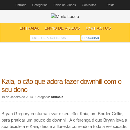
Entrada
Categorias
Envio de Videos
Contactos
Posts
ENTRADA
ENVIO DE VIDEOS
CONTACTOS
Kaia, o cão que adora fazer downhill com o
seu dono
19 de Janeiro de 2014
| Categoria:
Animais
Bryan Gregory costuma levar o seu cão, Kaia, um Border Collie,
para praticar um pouco de downhill. A diferença é que Bryan leva a
sua bicicleta e Kaia, desce a floresta correndo a toda a velocidade.