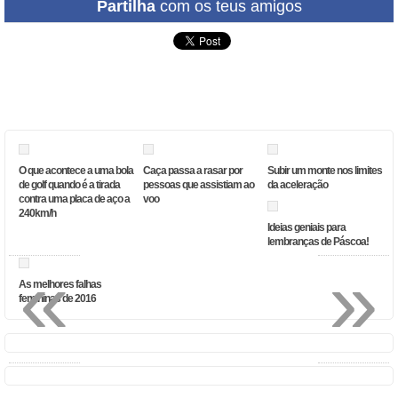
Partilha
com os teus amigos
O que acontece a uma bola
Caça passa a rasar por
Subir um monte nos limites
de golf quando é a tirada
pessoas que assistiam ao
da aceleração
contra uma placa de aço a
voo
240km/h
Ideias geniais para
lembranças de Páscoa!
«
»
As melhores falhas
femininas de 2016