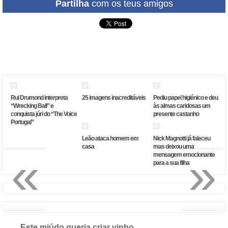
Partilha
com os teus amigos
Rui Drumond interpreta
25 imagens inacreditáveis
Pediu papel higiénico e deu
“Wrecking Ball” e
às almas caridosas um
conquista júri do “The Voice
presente castanho
Portugal”
Leão ataca homem em
Nick Magnotti já faleceu
casa
mas deixou uma
«
»
mensagem emocionante
para a sua filha
Este miúdo queria criar vinho