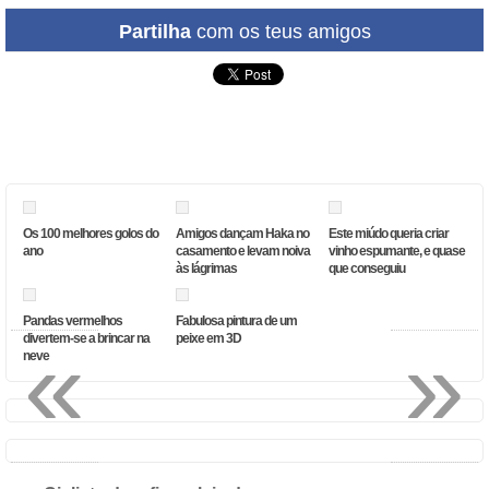
Partilha
com os teus amigos
Os 100 melhores golos do
Amigos dançam Haka no
Este miúdo queria criar
ano
casamento e levam noiva
vinho espumante, e quase
às lágrimas
que conseguiu
Pandas vermelhos
Fabulosa pintura de um
«
»
divertem-se a brincar na
peixe em 3D
neve