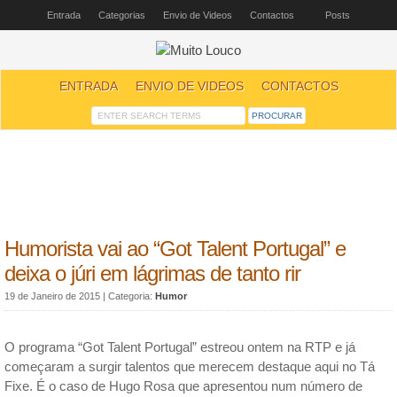
Entrada
Categorias
Envio de Videos
Contactos
Posts
ENTRADA
ENVIO DE VIDEOS
CONTACTOS
Humorista vai ao “Got Talent Portugal” e
deixa o júri em lágrimas de tanto rir
19 de Janeiro de 2015
| Categoria:
Humor
O programa “Got Talent Portugal” estreou ontem na RTP e já
começaram a surgir talentos que merecem destaque aqui no Tá
Fixe. É o caso de Hugo Rosa que apresentou num número de