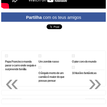
Partilha
com os teus amigos
Papa Francisco manda
Um zombie russo
O pior coro do mundo
parar o carro onde seguia e
surpreende família
«
»
O ângulo morto de um
10 ilusões fantásticas
camião é maior do que
possas pensar