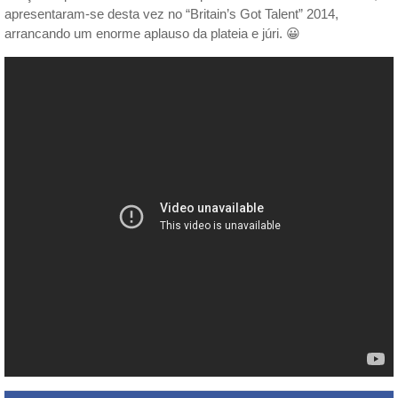
apresentaram-se desta vez no “Britain’s Got Talent” 2014,
arrancando um enorme aplauso da plateia e júri. 😀