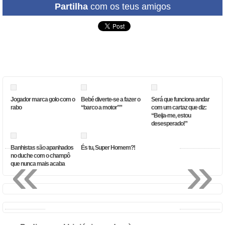
Partilha
com os teus amigos
Jogador marca golo com o
Bebé diverte-se a fazer o
Será que funciona andar
rabo
“barco a motor””
com um cartaz que diz:
“Beija-me, estou
desesperado!”
Banhistas são apanhados
És tu, Super Homem?!
«
»
no duche com o champô
que nunca mais acaba