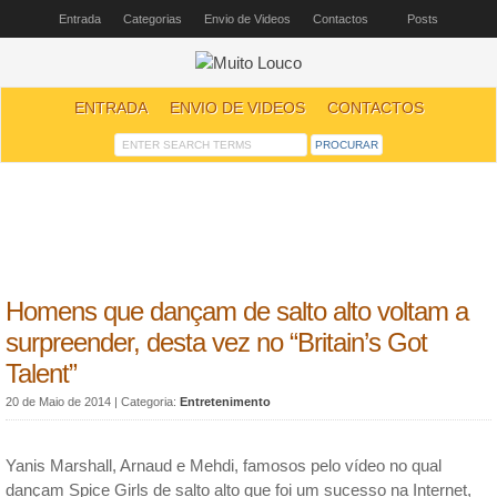
Entrada
Categorias
Envio de Videos
Contactos
Posts
ENTRADA
ENVIO DE VIDEOS
CONTACTOS
Homens que dançam de salto alto voltam a
surpreender, desta vez no “Britain’s Got
Talent”
20 de Maio de 2014
| Categoria:
Entretenimento
Yanis Marshall, Arnaud e Mehdi, famosos pelo vídeo no qual
dançam Spice Girls de salto alto que foi um sucesso na Internet,