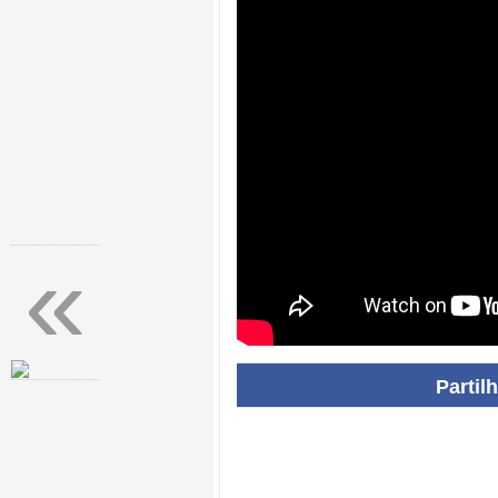
«
Partil