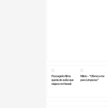
Passageiro filma
Nilton – “Ofereço-me
queda de avião que
para Limpezas”
viajava no Hawaii