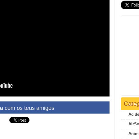
Categ
ha
com os teus amigos
Acide
AirSo
Anim