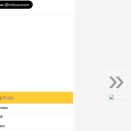
»
orias
ntes
ft
ais