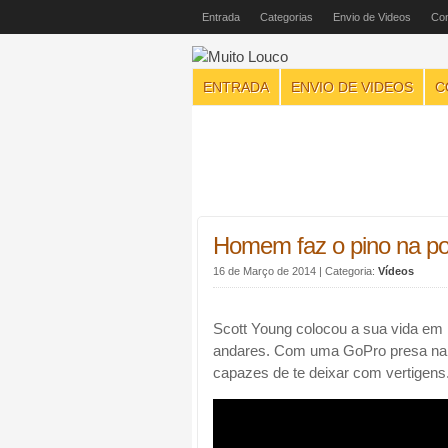
Entrada
Categorias
Envio de Videos
Con
ENTRADA
ENVIO DE VIDEOS
C
Homem faz o pino na po
16 de Março de 2014
| Categoria:
Vídeos
Scott Young colocou a sua vida em 
andares. Com uma GoPro presa na s
capazes de te deixar com vertigens