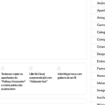
Anún
Apan
Aviaç
Carr
Categ
Comp
Crian
Desp
Entre
Famo
Tentaram copiar os
Lillie McCloud
John Mayer toca com
Humo
apanhados do
surpreende júri com
guitarra de um fã
“Palhaço Assassino”
“Alabaster box”
Ideia
e a brincadeira não
acabou bem
Imag
Incrí
Músi