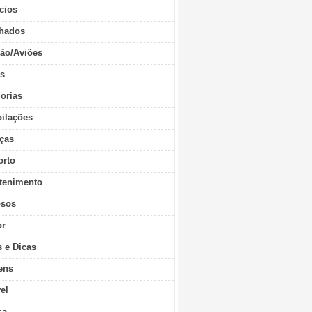
cios
hados
ão/Aviões
os
orias
ilações
ças
orto
tenimento
sos
r
s e Dicas
ens
vel
ca