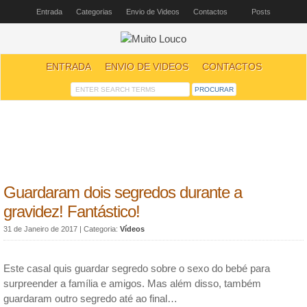
Entrada
Categorias
Envio de Videos
Contactos
Posts
ENTRADA
ENVIO DE VIDEOS
CONTACTOS
Guardaram dois segredos durante a
gravidez! Fantástico!
31 de Janeiro de 2017
| Categoria:
Vídeos
Este casal quis guardar segredo sobre o sexo do bebé para
surpreender a família e amigos. Mas além disso, também
guardaram outro segredo até ao final…