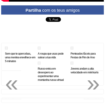
Partilha
com os teus amigos
Sem que te apercebas,
A roupa que usas pode
Penteados fáceis para
uma menina envelhece em
salvar a tua vida
Festas de Fim de Ano
5 minutos
Russo entra em
Jovens andam a alta
«
»
desespero ao
velocidade em mini karts
experimentar uma
montanha russa virtual