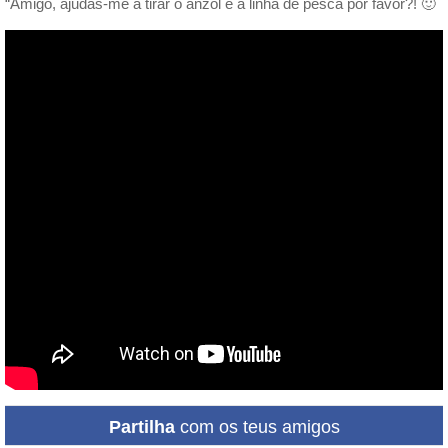
“Amigo, ajudas-me a tirar o anzol e a linha de pesca por favor?! 🙂
Partilha
com os teus amigos