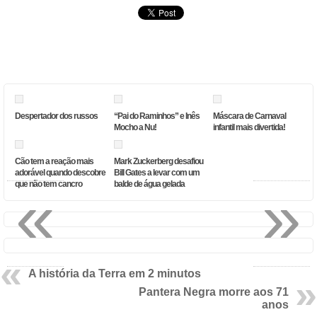
Despertador dos russos
“Pai do Raminhos” e Inês
Máscara de Carnaval
Mocho a Nu!
infantil mais divertida!
Cão tem a reação mais
Mark Zuckerberg desafiou
adorável quando descobre
Bill Gates a levar com um
«
»
que não tem cancro
balde de água gelada
A história da Terra em 2 minutos
Pantera Negra morre aos 71
anos