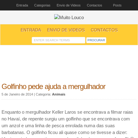
Entrada
Categorias
Envio de Videos
Contactos
Posts
ENTRADA
ENVIO DE VIDEOS
CONTACTOS
Golfinho pede ajuda a mergulhador
5 de Janeiro de 2014
| Categoria:
Animais
Enquanto o mergulhador Keller Laros se encontrava a filmar raias
no Havaí, de repente surgiu um golfinho que se encontrava com
um anzol e uma linha de pesca enrolada numa das suas
barbatanas. O golfinho ficou ali quase como se tivesse a dizer: