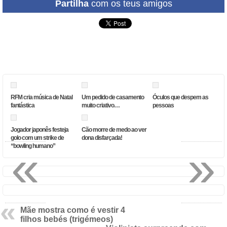
Partilha
com os teus amigos
RFM cria música de Natal
Um pedido de casamento
Óculos que despem as
fantástica
muito criativo…
pessoas
Jogador japonês festeja
Cão morre de medo ao ver
golo com um strike de
dona disfarçada!
«
»
“bowling humano”
Mãe mostra como é vestir 4
filhos bebés (trigémeos)