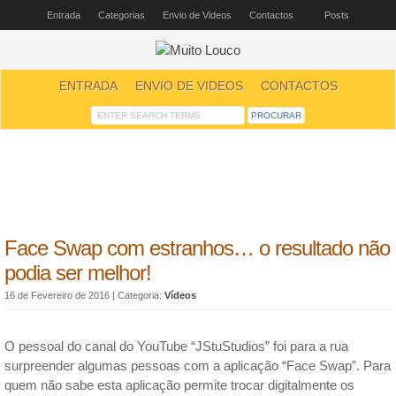
Entrada
Categorias
Envio de Videos
Contactos
Posts
ENTRADA
ENVIO DE VIDEOS
CONTACTOS
Face Swap com estranhos… o resultado não
podia ser melhor!
16 de Fevereiro de 2016
| Categoria:
Vídeos
O pessoal do canal do YouTube “JStuStudios” foi para a rua
surpreender algumas pessoas com a aplicação “Face Swap”. Para
quem não sabe esta aplicação permite trocar digitalmente os