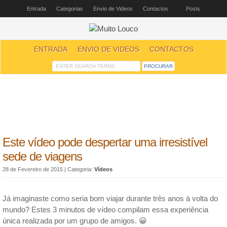
Entrada
Categorias
Envio de Videos
Contactos
Posts
ENTRADA
ENVIO DE VIDEOS
CONTACTOS
Este vídeo pode despertar uma irresistível
sede de viagens
28 de Fevereiro de 2015
| Categoria:
Vídeos
Já imaginaste como seria bom viajar durante três anos à volta do
mundo? Estes 3 minutos de vídeo compilam essa experiência
única realizada por um grupo de amigos. 😀