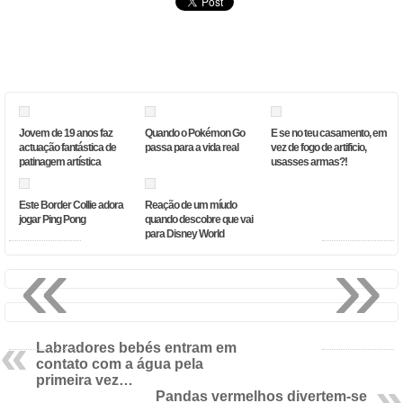
Jovem de 19 anos faz
Quando o Pokémon Go
E se no teu casamento, em
actuação fantástica de
passa para a vida real
vez de fogo de artificio,
patinagem artística
usasses armas?!
Este Border Collie adora
Reação de um míudo
jogar Ping Pong
quando descobre que vai
para Disney World
«
»
Labradores bebés entram em
contato com a água pela
primeira vez…
Pandas vermelhos divertem-se