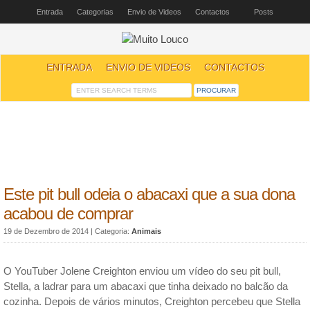
Entrada
Categorias
Envio de Videos
Contactos
Posts
ENTRADA
ENVIO DE VIDEOS
CONTACTOS
Este pit bull odeia o abacaxi que a sua dona
acabou de comprar
19 de Dezembro de 2014
| Categoria:
Animais
O YouTuber Jolene Creighton enviou um vídeo do seu pit bull,
Stella, a ladrar para um abacaxi que tinha deixado no balcão da
cozinha. Depois de vários minutos, Creighton percebeu que Stella