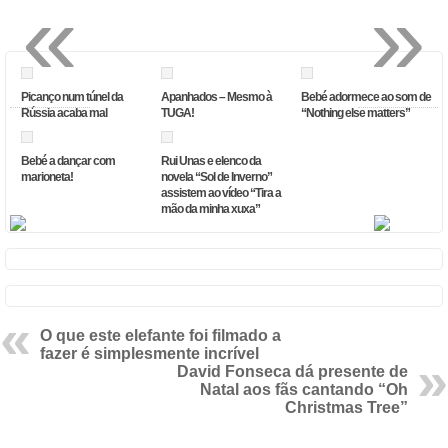
«
»
Picanço num túnel da
Apanhados – Mesmo à
Bebé adormece ao som de
Rússia acaba mal
TUGA!
“Nothing else matters”
Bebé a dançar com
Rui Unas e elenco da
marioneta!
novela “Sol de Inverno”
assistem ao vídeo “Tira a
mão da minha xuxa”
O que este elefante foi filmado a
fazer é simplesmente incrível
David Fonseca dá presente de
Natal aos fãs cantando “Oh
Christmas Tree”