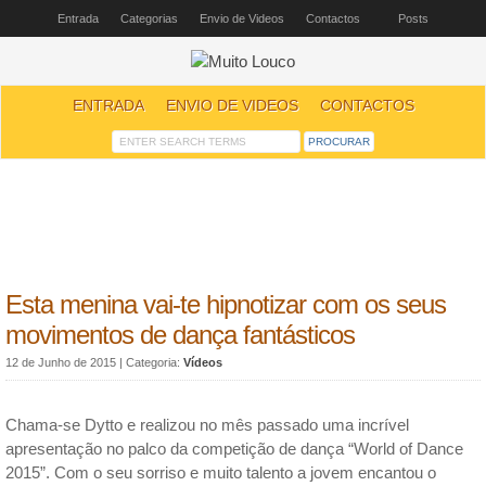
Entrada
Categorias
Envio de Videos
Contactos
Posts
ENTRADA
ENVIO DE VIDEOS
CONTACTOS
Esta menina vai-te hipnotizar com os seus
movimentos de dança fantásticos
12 de Junho de 2015
| Categoria:
Vídeos
Chama-se Dytto e realizou no mês passado uma incrível
apresentação no palco da competição de dança “World of Dance
2015”. Com o seu sorriso e muito talento a jovem encantou o