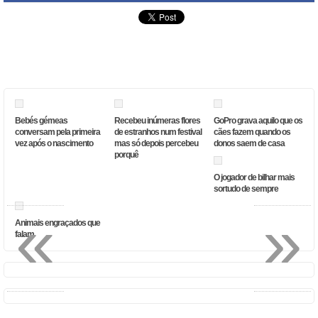
Bebés gémeas
Recebeu inúmeras flores
GoPro grava aquilo que os
conversam pela primeira
de estranhos num festival
cães fazem quando os
vez após o nascimento
mas só depois percebeu
donos saem de casa
porquê
O jogador de bilhar mais
sortudo de sempre
«
»
Animais engraçados que
falam