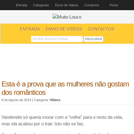
Entrada
Categorias
Envio de Videos
Contactos
Posts
ENTRADA
ENVIO DE VIDEOS
CONTACTOS
Esta é a prova que as mulheres não gostam
dos românticos
8 de Agosto de 2014
| Categoria:
Vídeos
Vanderelei só queria morar com a “velha” para o resto da vida,
mas ela acabou por o trair. Isto não se faz.