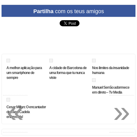
Partilha
com os teus amigos
A melhor aplicação para
A cidade de Barcelona de
Nos limites da insanidade
um smartphone de
uma forma que tu nunca
humana
sempre
viste
Manuel Serrão adormece
em direto – Tv Media
«
»
Cesar Millan: O encantador
de cães. Cadela
enfurecida!