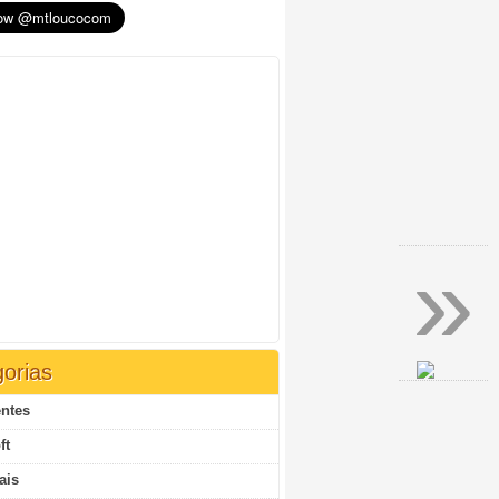
»
orias
ntes
ft
ais