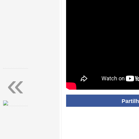
«
Partil