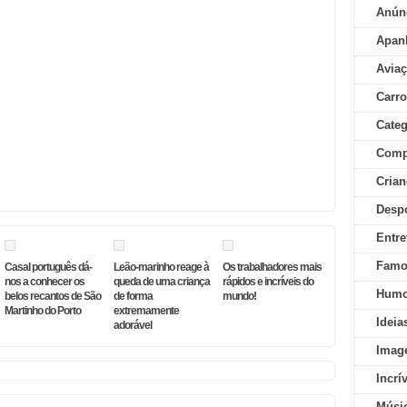
Anún
Apan
Aviaç
Carr
Categ
Comp
Crian
Desp
Entre
Famo
Casal português dá-
Leão-marinho reage à
Os trabalhadores mais
nos a conhecer os
queda de uma criança
rápidos e incríveis do
Humo
belos recantos de São
de forma
mundo!
Martinho do Porto
extremamente
Ideia
adorável
Imag
Incrí
Músi