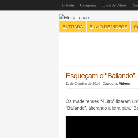
Entrada
Categorias
Envio de Videos
Con
ENTRADA
ENVIO DE VIDEOS
C
Esqueçam o “Bailando”,
11 de Outubro de 2014
| Categoria:
Vídeos
Os madeirenses “4Litro” fizeram um
“Bailando”, alterando a letra para “