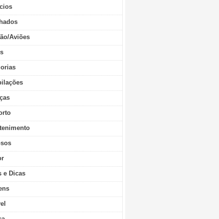
cios
hados
ão/Aviões
os
orias
ilações
ças
orto
tenimento
sos
r
s e Dicas
ens
vel
ca