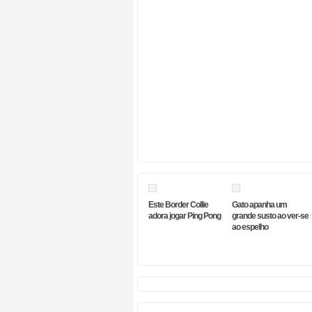
Este Border Collie
Gato apanha um
adora jogar Ping Pong
grande susto ao ver-se
ao espelho