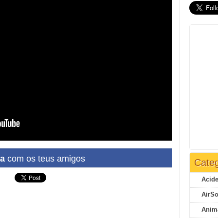
ha
com os teus amigos
Categ
Acide
AirSo
Anim