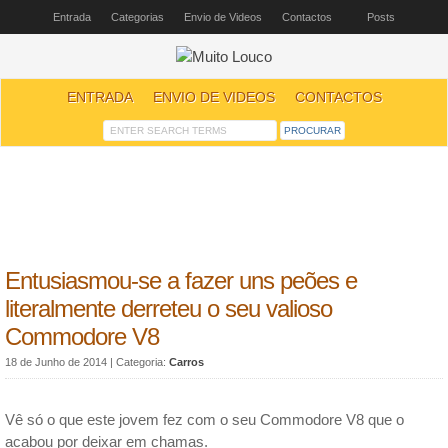
Entrada
Categorias
Envio de Videos
Contactos
Posts
ENTRADA
ENVIO DE VIDEOS
CONTACTOS
Entusiasmou-se a fazer uns peões e
literalmente derreteu o seu valioso
Commodore V8
18 de Junho de 2014
| Categoria:
Carros
Vê só o que este jovem fez com o seu Commodore V8 que o
acabou por deixar em chamas.