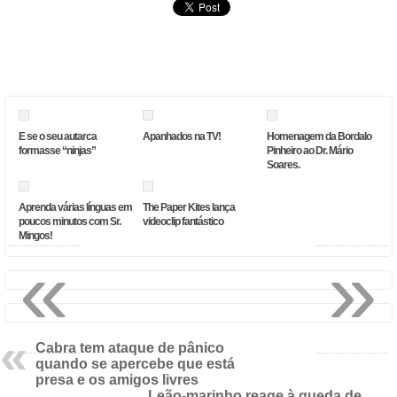
E se o seu autarca
Apanhados na TV!
Homenagem da Bordalo
formasse “ninjas”
Pinheiro ao Dr. Mário
Soares.
Aprenda várias línguas em
The Paper Kites lança
poucos minutos com Sr.
videoclip fantástico
Mingos!
«
»
Cabra tem ataque de pânico
quando se apercebe que está
presa e os amigos livres
Leão-marinho reage à queda de