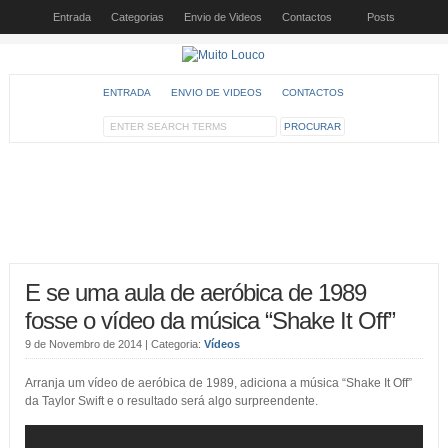
Entrada
Categorias
Envio de Videos
Contactos
Posts
ENTRADA
ENVIO DE VIDEOS
CONTACTOS
E se uma aula de aeróbica de 1989
fosse o vídeo da música “Shake It Off”
9 de Novembro de 2014
| Categoria:
Vídeos
Arranja um vídeo de aeróbica de 1989, adiciona a música “Shake It Off”
da Taylor Swift e o resultado será algo surpreendente.