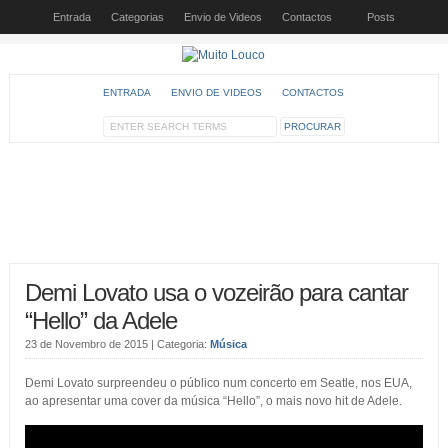
Entrada
Categorias
Envio de Videos
Contactos
Posts
ENTRADA
ENVIO DE VIDEOS
CONTACTOS
Demi Lovato usa o vozeirão para cantar
“Hello” da Adele
23 de Novembro de 2015
| Categoria:
Música
Demi Lovato surpreendeu o público num concerto em Seatle, nos EUA,
ao apresentar uma cover da música “Hello”, o mais novo hit de Adele.