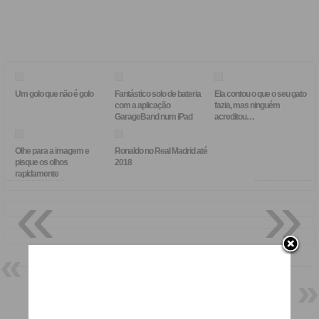
Um golo que não é golo
Fantástico solo de bateria
Ela contou o que o seu gato
com a aplicação
fazia, mas ninguém
GarageBand num iPad
acreditou…
Olhe para a imagem e
Ronaldo no Real Madrid até
pisque os olhos
2018
rapidamente
«
»
Menino de 2 anos que já anda
de skate
A reacção de uma leoa quando
encontra o homem que a criou