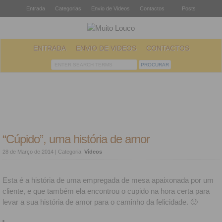
Entrada
Categorias
Envio de Videos
Contactos
Posts
ENTRADA
ENVIO DE VIDEOS
CONTACTOS
“Cúpido”, uma história de amor
28 de Março de 2014
| Categoria:
Vídeos
Esta é a história de uma empregada de mesa apaixonada por um
cliente, e que também ela encontrou o cupido na hora certa para
levar a sua história de amor para o caminho da felicidade. 🙂