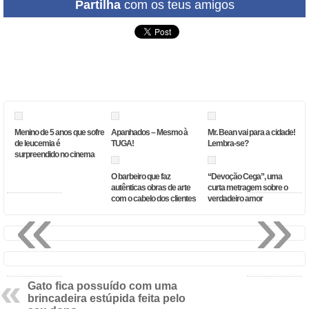
Partilha
com os teus amigos
Menino de 5 anos que sofre
Apanhados – Mesmo à
Mr. Bean vai para a cidade!
de leucemia é
TUGA!
Lembra-se?
surpreendido no cinema
O barbeiro que faz
“Devoção Cega”, uma
autênticas obras de arte
curta metragem sobre o
«
»
com o cabelo dos clientes
verdadeiro amor
Gato fica possuído com uma
brincadeira estúpida feita pelo