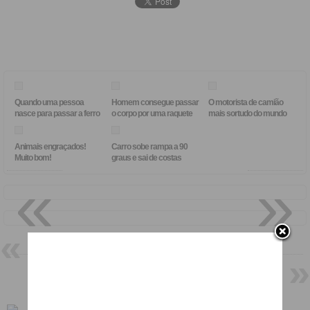
Quando uma pessoa
Homem consegue passar
O motorista de camião
nasce para passar a ferro
o corpo por uma raquete
mais sortudo do mundo
Animais engraçados!
Carro sobe rampa a 90
Muito bom!
graus e sai de costas
«
»
Gato está desesperado para
entrar em casa
Jovem punk faz mudança de
visual