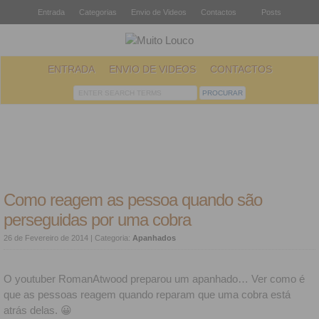
Entrada
Categorias
Envio de Videos
Contactos
Posts
ENTRADA
ENVIO DE VIDEOS
CONTACTOS
Como reagem as pessoa quando são
perseguidas por uma cobra
26 de Fevereiro de 2014
| Categoria:
Apanhados
O youtuber RomanAtwood preparou um apanhado… Ver como é
que as pessoas reagem quando reparam que uma cobra está
atrás delas. 😀