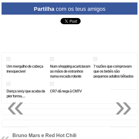
Partilha
com os teus amigos
Um mergulho de cabeça
Num shopping acariciaram
7 razões que comprovam
inesquecivel
as mãos de estranhos
que os bebés são
numa escada rolante
pequenos adultos bêbados
«
»
Dança sexy que acaba da
CR7 dá nega à CMTV
pior forma…
Bruno Mars e Red Hot Chili