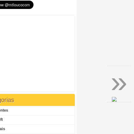
»
orias
ntes
ft
ais