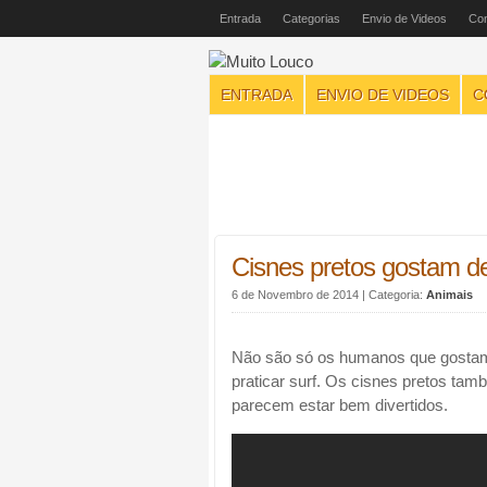
Entrada
Categorias
Envio de Videos
Con
ENTRADA
ENVIO DE VIDEOS
C
Cisnes pretos gostam de
6 de Novembro de 2014
| Categoria:
Animais
Não são só os humanos que gostam
praticar surf. Os cisnes pretos tam
parecem estar bem divertidos.