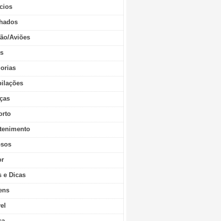
cios
hados
ão/Aviões
os
orias
ilações
ças
orto
tenimento
sos
r
s e Dicas
ens
vel
ca