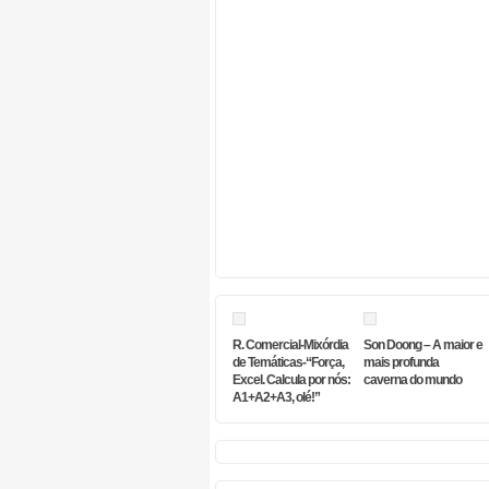
R. Comercial-Mixórdia
Son Doong – A maior e
de Temáticas-“Força,
mais profunda
Excel. Calcula por nós:
caverna do mundo
A1+A2+A3, olé!”