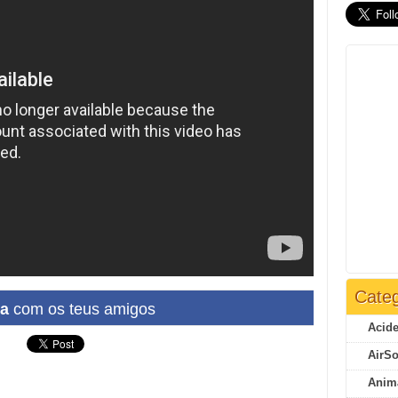
Categ
ha
com os teus amigos
Acide
AirSo
Anim