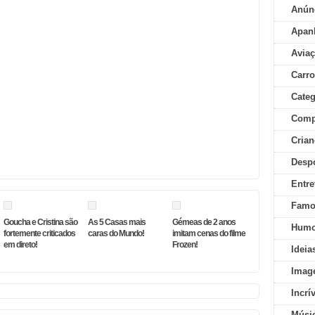
Anún
Apan
Aviaç
Carr
Categ
Comp
Crian
Desp
Entre
Famo
Goucha e Cristina são
As 5 Casas mais
Gémeas de 2 anos
Humo
fortemente criticados
caras do Mundo!
imitam cenas do filme
em direto!
Frozen!
Ideia
Imag
Incrí
Músi