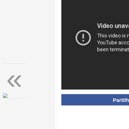
«
Partil