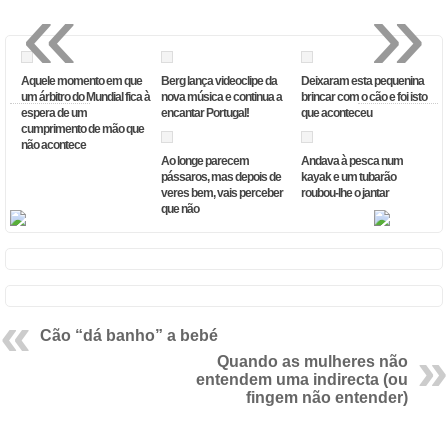
«
»
Aquele momento em que
Berg lança videoclipe da
Deixaram esta pequenina
um árbitro do Mundial fica à
nova música e continua a
brincar com o cão e foi isto
espera de um
encantar Portugal!
que aconteceu
cumprimento de mão que
não acontece
Ao longe parecem
Andava à pesca num
pássaros, mas depois de
kayak e um tubarão
veres bem, vais perceber
roubou-lhe o jantar
que não
Cão “dá banho” a bebé
Quando as mulheres não
entendem uma indirecta (ou
fingem não entender)