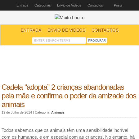
Entrada
Categorias
Envio de Videos
Contactos
Posts
ENTRADA
ENVIO DE VIDEOS
CONTACTOS
Cadela “adopta” 2 crianças abandonadas
pela mãe e confirma o poder da amizade dos
animais
19 de Julho de 2014
| Categoria:
Animais
Todos sabemos que os animais têm uma sensibilidade incrível
com os humanos, e em especial com as crianças. No entanto, há