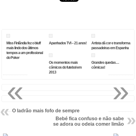
Miss Finlândia fez o bluff
Apanhados TVI – 21 anos!
Artista dá cor e transforma
mais lindo dos últimos
passadeiras em Espanha
tempos a um profissional
do Poker
Os momentos mais
Grandes quedas…
cómicos do futebol em
cómicas!
2013
«
»
O ladrão mais fofo de sempre
Bebé fica confuso e não sabe
se adora ou odeia comer limão