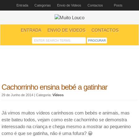
Entrada
Categorias
Envio de Videos
Contactos
Posts
ENTRADA
ENVIO DE VIDEOS
CONTACTOS
Cachorrinho ensina bebé a gatinhar
29 de Junho de 2014
| Categoria:
Vídeos
Já vimos muitos vídeos carinhosos com bebés e animais, mas
este bateu todos, vejam como este cachorrinho se demonstra
interessado na criança e chega mesmo a mostrar ao pequenino
como é que se gatinha, não é uma fofura? 😀