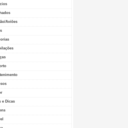
cios
hados
ão/Aviões
os
orias
ilações
ças
orto
tenimento
sos
r
s e Dicas
ens
vel
ca