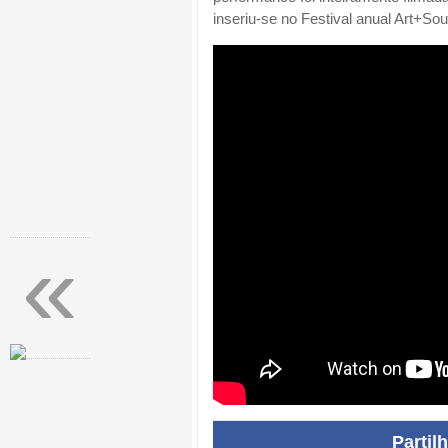
inseriu-se no Festival anual Art+Sou
«
Partil