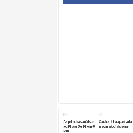
As primeiras análises
Cachorrinho apanhado
ao iPhone 6 e iPhone 6
a fazer algo hilariante
Plus