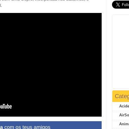
l.
Categ
Acide
AirSo
Anim
ha
com os teus amigos