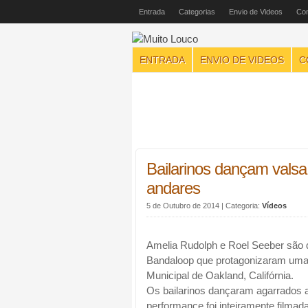
Entrada
Categorias
Envio de Videos
Con
ENTRADA
ENVIO DE VIDEOS
C
Bailarinos dançam valsa
andares
5 de Outubro de 2014
| Categoria:
Vídeos
Amelia Rudolph e Roel Seeber são d
Bandaloop que protagonizaram uma 
Municipal de Oakland, Califórnia.
Os bailarinos dançaram agarrados a
performance foi inteiramente filmad