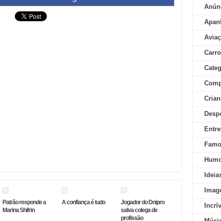
Anún
Apan
Aviaç
Carr
Categ
Comp
Crian
Desp
Entre
Famo
Humo
Ideia
Imag
Patrão responde a
A confiança é tudo
Jogador do Dnipro
Incrí
Marina Shifrin
salva colega de
profissão
Músi