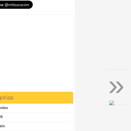
»
orias
ntes
ft
ais