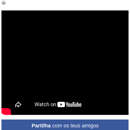
😀
Partilha
com os teus amigos