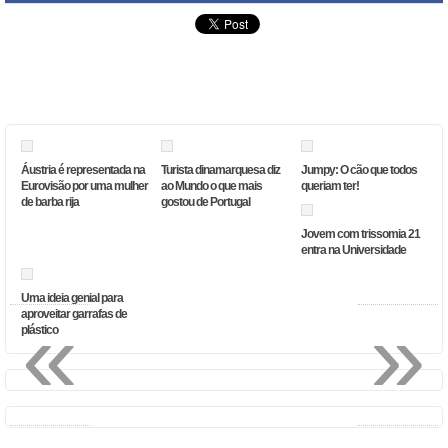
Áustria é representada na
Turista dinamarquesa diz
Jumpy: O cão que todos
Eurovisão por uma mulher
ao Mundo o que mais
queriam ter!
de barba rija
gostou de Portugal
Jovem com trissomia 21
entra na Universidade
Uma ideia genial para
«
»
aproveitar garrafas de
plástico